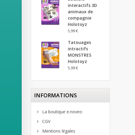
interactifs 3D
animaux de
compagnie
Holotoyz
5,99 €
Tatouages
intractifs
MONSTRES
Holotoyz
5,99 €
INFORMATIONS
La boutique e.noveo
CGV
Mentions légales