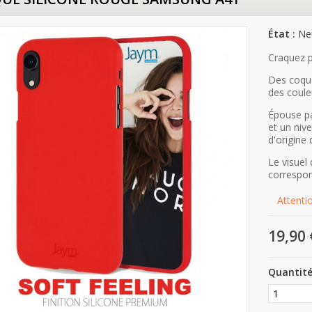
État :
Ne
Craquez p
Des coque
des couleu
Épouse pa
et un niv
d'origine
Le visuel
correspo
Attentio
19,90 
Quantit